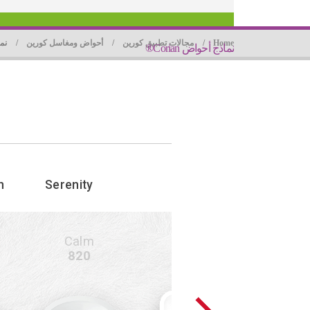
Home
مجالات تطبيق كورين
أحواض ومغاسل كورين
نما
نماذج أحواض Corian®