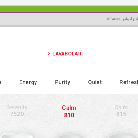
ذج أحواض Corian®