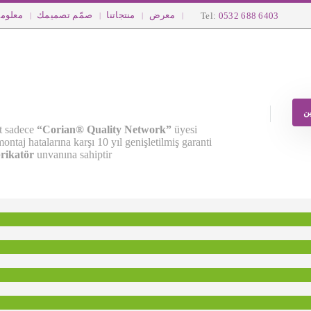
معرض
منتجاتنا
صمّم تصميمك
معلوما
Tel:
0532 688 6403
ن
nt sadece
“Corian® Quality Network”
üyesi
ntaj hatalarına karşı 10 yıl genişletilmiş garanti
brikatör
unvanına sahiptir.