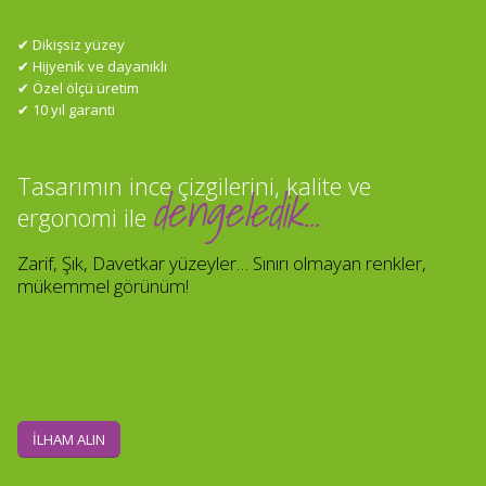
✔ Dikişsiz yüzey
✔ Hijyenik ve dayanıklı
✔ Özel ölçü üretim
✔ 10 yıl garanti
Tasarımın ince çizgilerini, kalite ve
dengeledik…
ergonomi ile
Zarif, Şık, Davetkar yüzeyler… Sınırı olmayan renkler,
mükemmel görünüm!
İLHAM ALIN