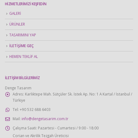
HIZMETLERIMIZI KEŞFEDIN
GALERİ
ÜRÜNLER
TASARIMINI YAP
İLETİŞİME GEÇ
HEMEN TEKLİF AL
İLETİŞİM BİLGİLERİMİZ
Denge Tasarım
Adres:
Karlıktepe Mah. Sütçüler Sk. İstek Ap. No: 1 A Kartal / İstanbul /
Türkiye
Tel:
+90 532 688 6403
Mail:
info@dengetasarim.com.tr
Çalışma Saati:
Pazartesi - Cumartesi / 9:00 - 18:00
Corian ve Akrilik Tezgah Üreticisi